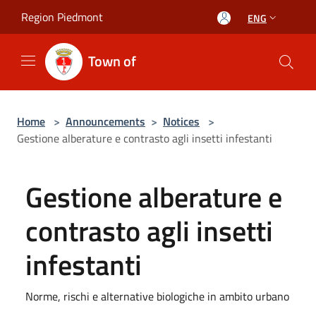
Salta al contenuto principale
Region Piedmont
ENG
Town of
Home
>
Announcements
>
Notices
>
Gestione alberature e contrasto agli insetti infestanti
Gestione alberature e
contrasto agli insetti
infestanti
Norme, rischi e alternative biologiche in ambito urbano