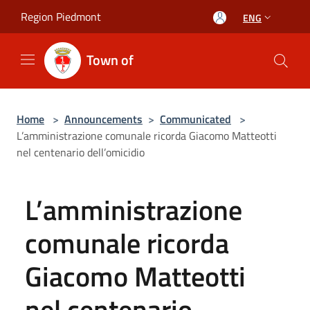
Salta al contenuto principale
Region Piedmont
ENG
Town of
Home
>
Announcements
>
Communicated
>
L’amministrazione comunale ricorda Giacomo Matteotti
nel centenario dell’omicidio
L’amministrazione
comunale ricorda
Giacomo Matteotti
nel centenario