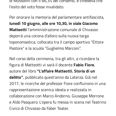
di Mussolini con il 66,3% dei consensi, e chiedeva che
l'esito del voto fosse invalidato.
Per onorare la memoria del parlamentare antifascista,
lunedì 10 giugno, alle ore 10,30, in viale Giacomo
Matteotti
l’amministrazione comunale di Chivasso
deporrà una corona d’alloro sulla nuova targa
toponomastica, collocata tra il campo sportivo “Ettore
Pastore” e la scuola “Guglielmo Marconi”.
Nel corso della cerimonia, tra gli altri, a ricordare la
figura di Matteotti vi sarà il docente
Fabio Fiore
,
autore del libro
“L’affaire Matteotti. Storia di un
delitto”
, pubblicato quest’anno da Laterza. Già nel
2017, le ricerche del professor Fiore confluirono in una
rappresentazione scenica ideata e realizzata in
collaborazione con Marco Andorno, Giuseppe Morrone
e Aldo Pasquero. L’opera fu messa in scena nel Teatrino
Civico di Chivasso da Faber Teater.