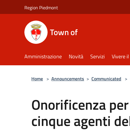
Salta al contenuto principale
Region Piedmont
Town of
Amministrazione
Novità
Servizi
Vivere 
Home
>
Announcements
>
Communicated
>
Onorificenza per 
cinque agenti del