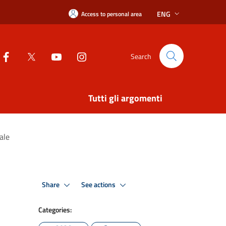
ENG
Access to personal area
Search
Tutti gli argomenti
ale
Share
See actions
Categories: