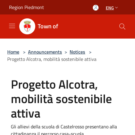
Salta al contenuto principale
Region Piedmont
ENG
Town of
Home
>
Announcements
>
Notices
>
Progetto Alcotra, mobilità sostenibile attiva
Progetto Alcotra,
mobilità sostenibile
attiva
Gli allievi della scuola di Castelrosso presentano alla
cittadinanza il percorso casa-scuola