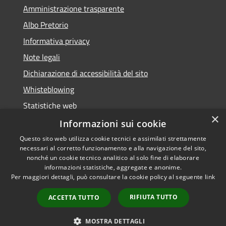
Amministrazione trasparente
Albo Pretorio
Informativa privacy
Note legali
Dichiarazione di accessibilità del sito
Whisteblowing
Statistiche web
×
Segnalazioni di non conformità
Informazioni sui cookie
Questo sito web utilizza cookie tecnici e assimilati strettamente
necessari al corretto funzionamento e alla navigazione del sito,
nonché un cookie tecnico analitico al solo fine di elaborare
informazioni statistiche, aggregate e anonime.
RSS
Copyright © 2026 • Town of •
Per maggiori dettagli, può consultare la cookie policy al seguente
link
Accessibility
Municipium
Powered by
•
Privacy
Admin access
RIFIUTA TUTTO
ACCETTA TUTTO
Cookie
Sitemap
MOSTRA DETTAGLI