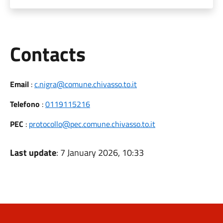
Utili
Contacts
Email
:
c.nigra@comune.chivasso.to.it
Telefono
:
0119115216
PEC
:
protocollo@pec.comune.chivasso.to.it
Last update
: 7 January 2026, 10:33