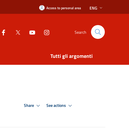
ENG
Access to personal area
Search
Tutti gli argomenti
Share
See actions