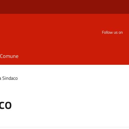
Follow us on
il Comune
a Sindaco
co