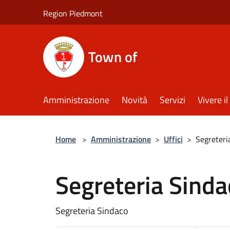
Salta al contenuto principale
Region Piedmont
Town of
Amministrazione
Novità
Servizi
Vivere 
Home
>
Amministrazione
>
Uffici
>
Segreteri
Segreteria Sinda
Segreteria Sindaco