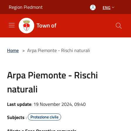
Salta al contenuto principale
Region Piedmont
ENG
Town of
Home
>
Arpa Piemonte - Rischi naturali
Arpa Piemonte - Rischi
naturali
Last update
: 19 November 2024, 09:40
Subjects
:
Protezione civile
Allerta e Fase Operativa comunale