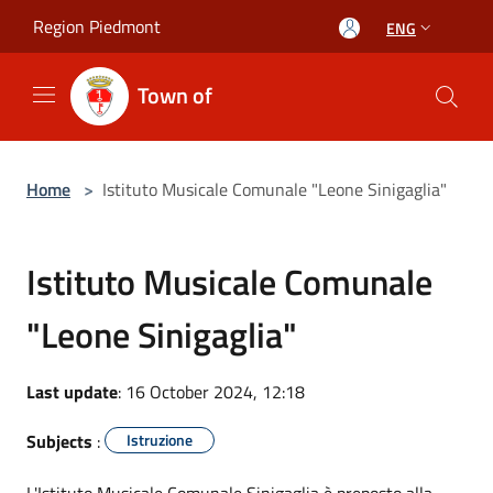
Salta al contenuto principale
Region Piedmont
ENG
Town of
Home
>
Istituto Musicale Comunale "Leone Sinigaglia"
Istituto Musicale Comunale
"Leone Sinigaglia"
Last update
: 16 October 2024, 12:18
Subjects
:
Istruzione
L'Istituto Musicale Comunale Sinigaglia è preposto alla