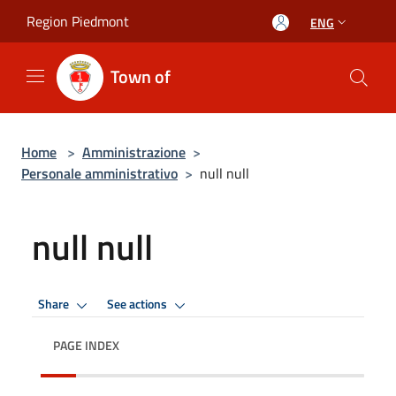
Salta al contenuto principale
Region Piedmont
ENG
Town of
Home
>
Amministrazione
>
Personale amministrativo
>
null null
null null
Share
See actions
PAGE INDEX