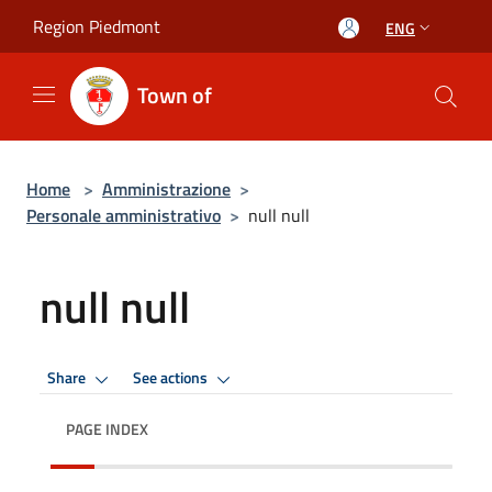
Salta al contenuto principale
Region Piedmont
ENG
Town of
Home
>
Amministrazione
>
Personale amministrativo
>
null null
null null
Share
See actions
PAGE INDEX