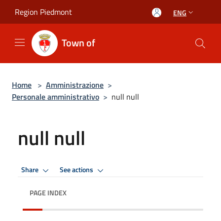
Salta al contenuto principale
Region Piedmont
ENG
Town of
Home
>
Amministrazione
>
Personale amministrativo
>
null null
null null
Share
See actions
PAGE INDEX