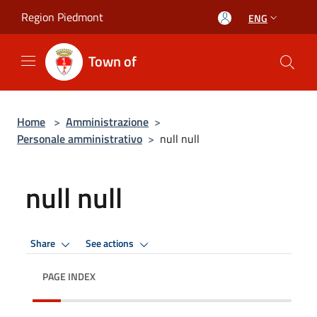
Salta al contenuto principale
Region Piedmont
ENG
Town of
Home
>
Amministrazione
>
Personale amministrativo
>
null null
null null
Share
See actions
PAGE INDEX