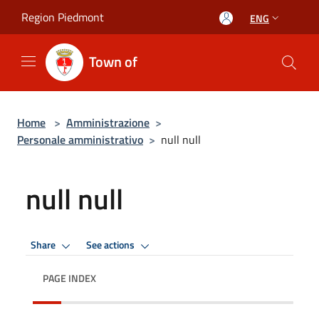
Salta al contenuto principale
Region Piedmont
ENG
Town of
Home
>
Amministrazione
>
Personale amministrativo
>
null null
null null
Share
See actions
PAGE INDEX