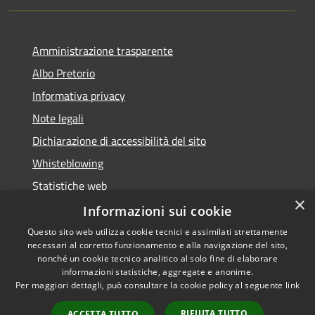
Amministrazione trasparente
Albo Pretorio
Informativa privacy
Note legali
Dichiarazione di accessibilità del sito
Whisteblowing
Statistiche web
×
Segnalazioni di non conformità
Informazioni sui cookie
Questo sito web utilizza cookie tecnici e assimilati strettamente
necessari al corretto funzionamento e alla navigazione del sito,
nonché un cookie tecnico analitico al solo fine di elaborare
informazioni statistiche, aggregate e anonime.
RSS
Copyright © 2026 • Town of •
Per maggiori dettagli, può consultare la cookie policy al seguente
link
Accessibility
Municipium
Powered by
•
Privacy
Admin access
RIFIUTA TUTTO
ACCETTA TUTTO