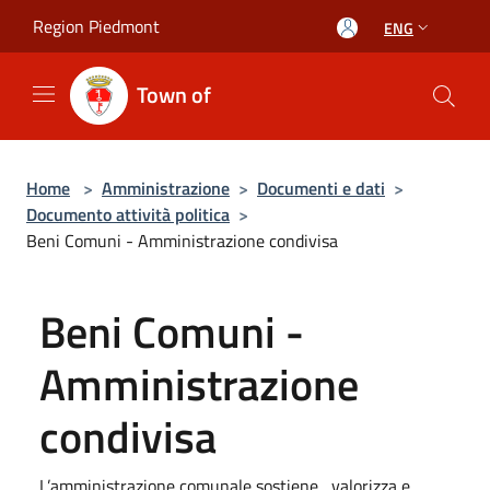
Salta al contenuto principale
Region Piedmont
ENG
Town of
Home
>
Amministrazione
>
Documenti e dati
>
Documento attività politica
>
Beni Comuni - Amministrazione condivisa
Beni Comuni -
Amministrazione
condivisa
L’amministrazione comunale sostiene, valorizza e