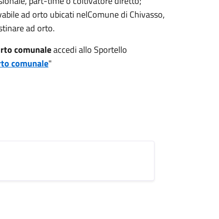
ionale, part-time o coltivatore diretto;
vabile ad orto ubicati nelComune di Chivasso,
stinare ad orto.
 orto comunale
accedi allo Sportello
orto comunale
"