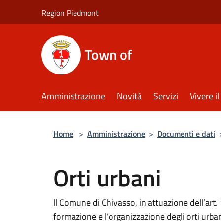
Salta al contenuto principale
Region Piedmont
Town of
Amministrazione
Novità
Servizi
Vivere 
Home
>
Amministrazione
>
Documenti e dati
Orti urbani
ll Comune di Chivasso, in attuazione dell’art
formazione e l’organizzazione degli orti urba