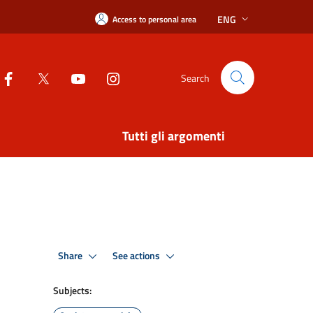
ENG
Access to personal area
Search
Tutti gli argomenti
Share
See actions
Subjects: