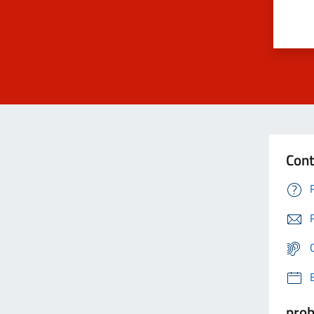
Cont
prob