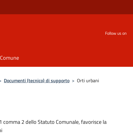
Follow us on
il Comune
>
Documenti (tecnico) di supporto
>
Orti urbani
. 1 comma 2 dello Statuto Comunale, favorisce la
ni