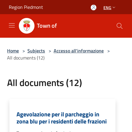
Salta al contenuto principale
Region Piedmont
ENG
Town of
Home
>
Subjects
>
Accesso all'informazione
>
All documents (12)
All documents (12)
Agevolazione per il parcheggio in
zona blu per i residenti delle frazioni