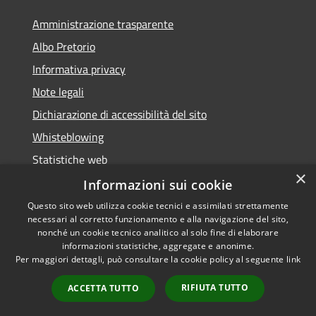
Amministrazione trasparente
Albo Pretorio
Informativa privacy
Note legali
Dichiarazione di accessibilità del sito
Whisteblowing
Statistiche web
×
Segnalazioni di non conformità
Informazioni sui cookie
Questo sito web utilizza cookie tecnici e assimilati strettamente
necessari al corretto funzionamento e alla navigazione del sito,
nonché un cookie tecnico analitico al solo fine di elaborare
informazioni statistiche, aggregate e anonime.
RSS
Copyright © 2026 • Town of •
Per maggiori dettagli, può consultare la cookie policy al seguente
link
Accessibility
Municipium
Powered by
•
Privacy
Admin access
RIFIUTA TUTTO
ACCETTA TUTTO
Cookie