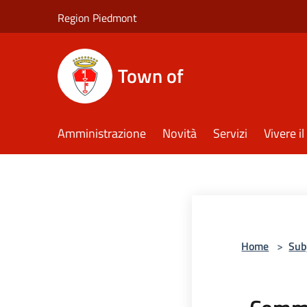
Salta al contenuto principale
Region Piedmont
Town of
Amministrazione
Novità
Servizi
Vivere 
Home
>
Sub