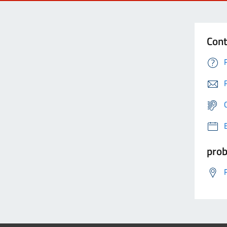
Cont
prob