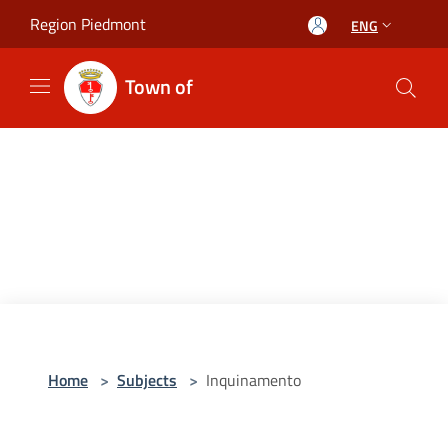
Salta al contenuto principale
Region Piedmont
ENG
Town of
Home
>
Subjects
>
Inquinamento