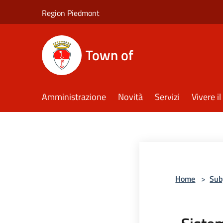
Salta al contenuto principale
Region Piedmont
Town of
Amministrazione
Novità
Servizi
Vivere 
Home
>
Sub