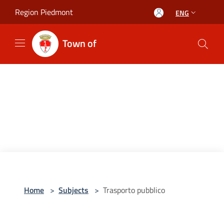
Salta al contenuto principale
Region Piedmont
ENG
Town of
Home
>
Subjects
>
Trasporto pubblico