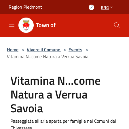
Salta al contenuto principale
Region Piedmont
ENG
Town of
Home
>
Vivere il Comune
>
Events
>
Vitamina N...come Natura a Verrua Savoia
Vitamina N...come
Natura a Verrua
Savoia
Passeggiata all'aria aperta per famiglie nei Comuni del
Chivassese