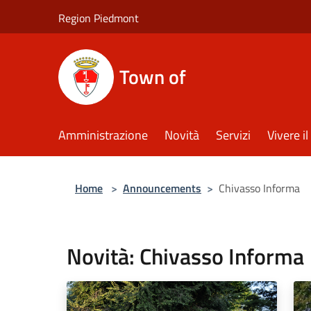
Salta al contenuto principale
Region Piedmont
Town of
Amministrazione
Novità
Servizi
Vivere 
Home
>
Announcements
>
Chivasso Informa
Novità: Chivasso Informa