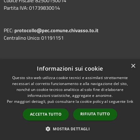
Codice Fiscale: 82500150014
Partita IVA: 01739830014
PEC:
protocollo@pec.comune.chivasso.to.it
Centralino Unico: 01191151
×
Prenotazione appuntamento
Informazioni sui cookie
Segnalazione disservizio
Questo sito web utilizza cookie tecnici e assimilati strettamente
necessari al corretto funzionamento e alla navigazione del sito,
Leggi le FAQ
nonché un cookie tecnico analitico al solo fine di elaborare
informazioni statistiche, aggregate e anonime.
Richiesta assistenza
Per maggiori dettagli, può consultare la cookie policy al seguente
link
RIFIUTA TUTTO
ACCETTA TUTTO
Amministrazione trasparente
MOSTRA DETTAGLI
Albo Pretorio