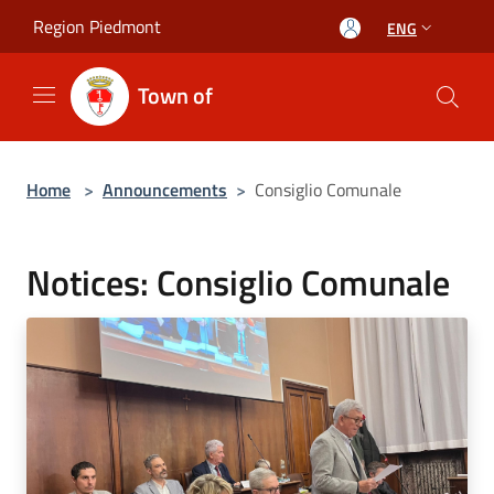
Salta al contenuto principale
Region Piedmont
ENG
Town of
Home
>
Announcements
>
Consiglio Comunale
Notices: Consiglio Comunale