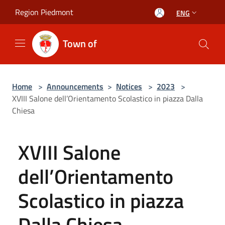
Salta al contenuto principale
Region Piedmont
ENG
Town of
Home
>
Announcements
>
Notices
>
2023
>
XVIII Salone dell’Orientamento Scolastico in piazza Dalla
Chiesa
XVIII Salone
dell’Orientamento
Scolastico in piazza
Dalla Chiesa