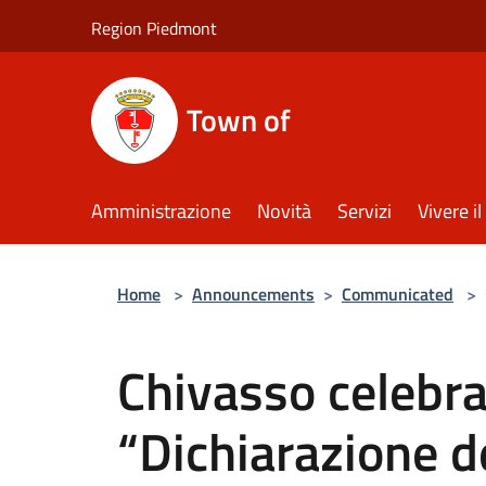
Salta al contenuto principale
Region Piedmont
Town of
Amministrazione
Novità
Servizi
Vivere 
Home
>
Announcements
>
Communicated
>
Chivasso celebra 
“Dichiarazione d