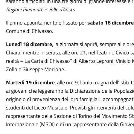
saranno articolati in una tre giorni di grande interesse e r
Regioni Piemonte e Valle d’Aosta
.
Il primo appuntamento è fissato per
sabato 16 dicembre
Comune di Chivasso.
Lunedì 18 dicembre
, la giornata si aprirà, sempre alle or
Chiara, mentre in serata, alle ore 21, nel Teatrino Civico s
realtà – La Carta di Chivasso” di Alberto Leproni, Vinici
Zollo e Giuseppe Morrone.
Martedì 19 dicembre
, alle ore 9, l’aula magna dell’Istit
ai giovani che leggeranno la Dichiarazione delle Popolazio
origine o di provenienza dei loro famigliari, accompagnati
studenti del Liceo Musicale. Previsti gli interventi del co
rappresentante della Sezione di Torino del Movimento S
Internazionale (MSOI) e di un rappresentante della Giove