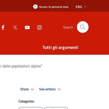
ENG
Access to personal area
Search
Tutti gli argomenti
i delle popolazioni alpine”
Share
See actions
Categories: