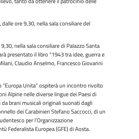
ilievo, tanto da ottenere il patrocinio delle
, dalle ore 9,30, nella sala consiliare del
e 9,30, nella sala consiliare di Palazzo Santa
arà presentato il libro “1943 tra idee, guerra e
o Milani, Claudio Anselmo, Francesco Giovanni
uto “Europa Unita” ospiterà un incontro rivolto
ni Alpine nelle diverse lingue dei Paesi di
 da brani musicali originali suonati dagli
lonnello dei Carabinieri Stefano Saccocci, di un
tudentesco per l’Organizzazione
ntù Federalista Europea (GFE) di Aosta.