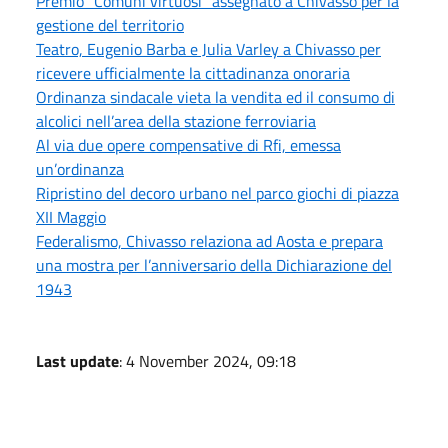
Premio “Comuni virtuosi” assegnato a Chivasso per la
gestione del territorio
Teatro, Eugenio Barba e Julia Varley a Chivasso per
ricevere ufficialmente la cittadinanza onoraria
Ordinanza sindacale vieta la vendita ed il consumo di
alcolici nell’area della stazione ferroviaria
Al via due opere compensative di Rfi, emessa
un’ordinanza
Ripristino del decoro urbano nel parco giochi di piazza
XII Maggio
Federalismo, Chivasso relaziona ad Aosta e prepara
una mostra per l’anniversario della Dichiarazione del
1943
Last update
: 4 November 2024, 09:18