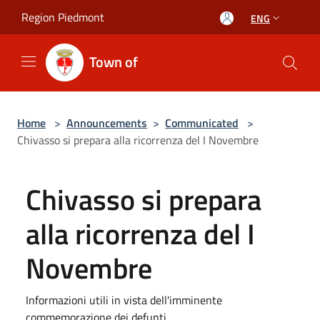
Salta al contenuto principale
Region Piedmont
ENG
Town of
Home
>
Announcements
>
Communicated
>
Chivasso si prepara alla ricorrenza del I Novembre
Chivasso si prepara
alla ricorrenza del I
Novembre
Informazioni utili in vista dell'imminente
commemorazione dei defunti