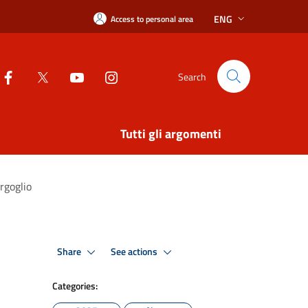
ENG
Access to personal area
Search
Tutti gli argomenti
rgoglio
Share
See actions
Categories: