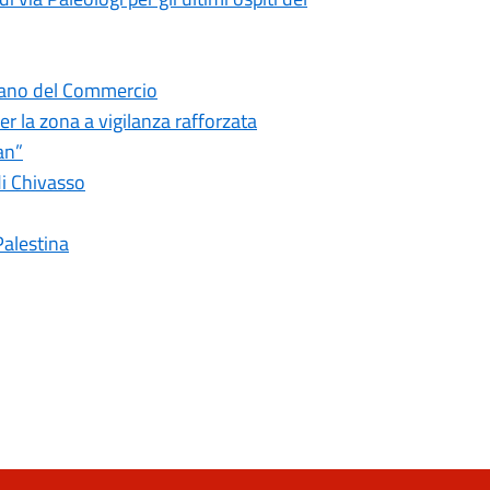
Urbano del Commercio
r la zona a vigilanza rafforzata
an”
di Chivasso
Palestina