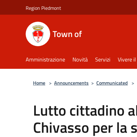
Salta al contenuto principale
Region Piedmont
Town of
Amministrazione
Novità
Servizi
Vivere 
Home
>
Announcements
>
Communicated
>
Lutto cittadino 
Chivasso per la