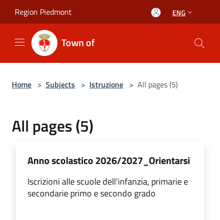
Salta al contenuto principale
Region Piedmont
ENG
Town of
Home
>
Subjects
>
Istruzione
>
All pages (5)
All pages (5)
Anno scolastico 2026/2027_Orientarsi
Iscrizioni alle scuole dell'infanzia, primarie e
secondarie primo e secondo grado