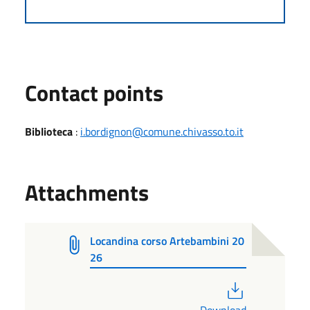
Contact points
Biblioteca
:
i.bordignon@comune.chivasso.to.it
Attachments
Locandina corso Artebambini 20
26
PDF
Download